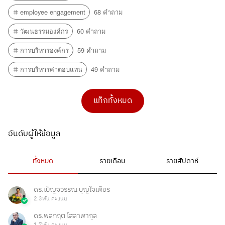
employee engagement
68 คำถาม
วัฒนธรรมองค์กร
60 คำถาม
การบริหารองค์กร
59 คำถาม
การบริหารค่าตอบแทน
49 คำถาม
แท็กทั้งหมด
อันดับผู้ให้ข้อมูล
ทั้งหมด
รายเดือน
รายสัปดาห์
ดร.เบ็ญจวรรณ บุญใจเพ็ชร
2.3พัน คะแนน
ดร.พลกฤต โสลาพากุล