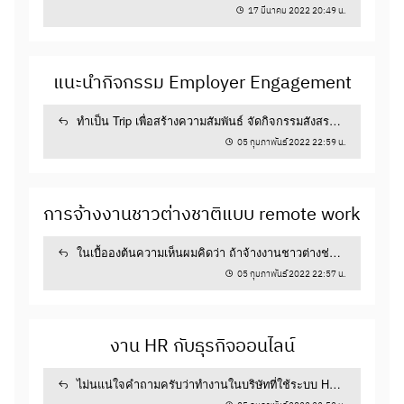
ทำงาน การวางแผนด้าน HR...
17 มีนาคม 2022 20:49 น.
ไหมครับ
HRM
แนะนำกิจกรรม Employer Engagement
1
3
ทำเป็น Trip เพื่อสร้างความสัมพันธ์ จัดกิจกรรมสังสรรค์
ภายในองค์กรจับ Buddy ในการทำงาน...
05 กุมภาพันธ์ 2022 22:59 น.
21 พฤศจิกายน 2021 22:07 น.
การจ้างงานชาวต่างชาติแบบ remote work
Digital Transformation กับ HR
ในยุคที่มีการเปลี่ยนแปลงอย่างรวดเร็วเช่นนี้ ทาง
ในเบื้อองต้นความเห็นผมคิดว่า ถ้าจ้างงานชาวต่างช่ติ
HR เราต้องวางแผนเตรียมการทำ Digital
แบบ Remote Work สมควรจ้างเป็น Project...
05 กุมภาพันธ์ 2022 22:57 น.
Transformation อย่างไรครับ
การบริหารทรัพยากรมนุษย์
งาน HR กับธุรกิจออนไลน์
การพัฒนาบุคลากร (HRD)
ไม่นแน่ใจคำถามครับว่าทำงานในบริษัทที่ใช้ระบบ HR
online หรือ ทำงานในบริษัทที่ใช้ระบบ HR...