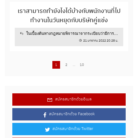
เราสามารถทำยังไงได้บ้างกับพนักงานที่ไป
3
2
ทำงานในวันหยุดกับบริษัทคู่แข่ง
24 สิงหาคม 2021 13:38 น.
ในเบื้องต้นทางกฎหมายพิจารณาจากระเบียบว่ามีการ
ห้ามหรือไม่...
21 มกราคม 2022 20:28 น.
1
2
…
10
กรณีไม่มีประเมินพนักงานเพราะ WFH
ขออนุญาตแชร์นะครับการเรียนรู้
บริษัทจะขอขยายเวลาทดลองงานเพิ่มได้ไหม
(Learning) คือ การที่คนเปลี่ยน
สมัครสมาชิกด้วยอีเมล
Poonsaw
at
พฤติกรรมจากการรับรู้ประสบการณ์
?
สอบถามค่ะ ในกรณีที่ช่วงนี้ลักษณะการทำงานเป็น
Keawkait
การติด และ การเรียนรู้จากคำตอบด้านบน
sakul
สมัครสมาชิกด้วย Facebook
แบบ Work From Home บริษัทจึงไม่มีประเมิน
ต่าง ๆ ในอดีต และก่อให้เกิด KSA...
เป็นแนวทาง ว่าคนจะเรียนรู้อะไรและคิดอะไร
11 กันยายน 2021 19:10 น.
พนักงาน อย่างนี้ขอขยายเวลาทดลองงานเพิ่มได้
อย่างไร...
หรือไม่คะ ?
สมัครสมาชิกด้วย Twitter
ทดลองงาน
การประเมินผล