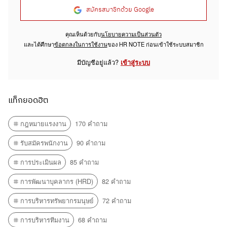
ขออนุญาตแชร์ครับการกำหนด
สมัครสมาชิกด้วย Google
KPIs หรือ Key Performance
3
4
Poonsaw
คุณเห็นด้วยกับ
นโยบายความเป็นส่วนตัว
at
Indicators คือ การวัดผลการ
Keawkait
และได้ศึกษา
ข้อตกลงในการใช้งาน
ของ HR NOTE ก่อนเข้าใช้ระบบสมาชิก
ยินดีครับ
sakul
ทำงาน วัดประสิทธิภาพการทำงาน
ลูกเพจฝากถาม
07 กันยายน 2021 21:11 น.
มีบัญชีอยู่แล้ว?
เข้าสู่ระบบ
โดย KPIs...
23 สิงหาคม 2021 15:37 น.
ขออนุญาตแชร์นะครับการเรียนรู้
แท็กยอดฮิต
(Learning) คือ การที่คนเปลี่ยน
Poonsaw
กฎหมายแรงงาน
170 คำถาม
at
พฤติกรรมจากการรับรู้ประสบการณ์
Keawkait
สวัสดีครับ ตอนแรกได้ตั้งคำถามนี้ในหน้า
sakul
ต่าง ๆ ในอดีต และก่อให้เกิด KSA...
รับสมัครพนักงาน
90 คำถาม
Board ไหมครับ กลัวตอบซ้ำซ้อนครับ
07 กันยายน 2021 21:02 น.
การประเมินผล
85 คำถาม
การพัฒนาบุคลากร (HRD)
82 คำถาม
การบริหารทรัพยากรมนุษย์
72 คำถาม
การบริหารทีมงาน
68 คำถาม