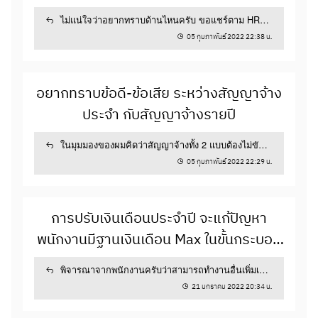
การให้เข้าถึงข้อมูลต่าง ๆ ของพนักงาน การแชร์
ข้อมูลระหว่างพนักงานและบริษัทเพื่อให้พนักงาน
ไม่แน่ใจว่าอยากทราบด้านไหนครับ ขอแชร์ตาม HR
สามารถตัดสินใจ วางแผนการทำงาน...
Process...
05 กุมภาพันธ์ 2022 22:38 น.
การบริหารองค์กร
อยากทราบข้อดี-ข้อเสีย ระหว่างสัญญาจ้าง
ประจำ กับสัญญาจ้างรายปี
3
2
24 สิงหาคม 2021 15:02 น.
ในมุมมองของผมคิดว่าสัญญาจ้างทั้ง 2 แบบต้องไม่ขัด
ต่อกฎหมายแรงงาน แต่ทั้ง 2 แบบมีช้อดี...
05 กุมภาพันธ์ 2022 22:29 น.
เกณฑ์การวางแผนอัตราส่วนผู้บริหาร :
พนักงานระดับปฏิบัติการ
การปรับเงินเดือนประจำปี จะแก้ปัญหา
ในการทำงานเพื่อขับเคลื่อนบริษัทให้สามารถ
พนักงานมีฐานเงินเดือน Max ในขั้นกระบอก
ทำงานได้อย่างมีประสิทธิภาพสมควรมีเกณฑ์การ
แล้ว จะต้องแก้ไขอย่างไร
วิเคราะห์สัดส่วนของผู้บริหาร : พนักงานระดับปฏิบัติ
พิจารณาจากพนักงานครับว่าสามารถทำงานอื่นเพิ่มเติม
การอย่างไร
เพื่อนำมาคิดค่าตอบแทนเพิ่มได้หรือไม่ครั...
21 มกราคม 2022 20:34 น.
โครงสร้างองค์กร
การบริหารทรัพยากรมนุษย์