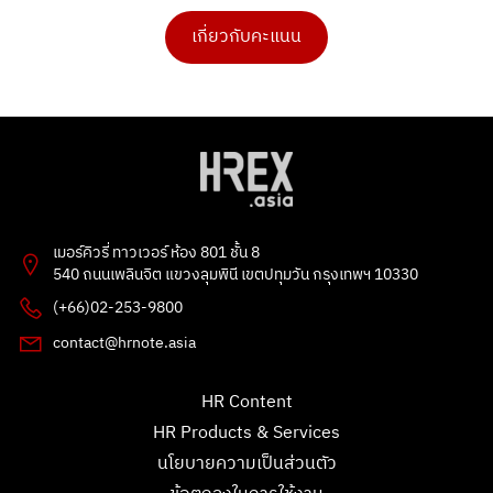
เกี่ยวกับคะแนน
ดร.เบ็ญจวรรณ บุญใจเพ็ชร
สุรศักดิ์ ปันใจ
4 คะแนน
1 คะแนน
PHAKPOOM
chitchanok Akkarasaringkan
3 คะแนน
1 คะแนน
Flowet
ธัญลักษณ์ แก้วโปธา
2 คะแนน
1 คะแนน
Poonnie HR
Ong Ongg
2 คะแนน
1 คะแนน
เมอร์คิวรี่ ทาวเวอร์ ห้อง 801 ชั้น 8
เพชรลดา แก้วชูทอง
G
540 ถนนเพลินจิต แขวงลุมพินี เขตปทุมวัน กรุงเทพฯ 10330
1 คะแนน
1 คะแนน
(+66)02-253-9800
Leck Natasa
Tarmporn Masphimol
contact@hrnote.asia
1 คะแนน
1 คะแนน
อรทัย
สุลักษณพร
HR Content
1 คะแนน
0 คะแนน
HR Products & Services
chitchanok Akkarasaringkan
ขันตี กลิ่นผกา
1 คะแนน
0 คะแนน
นโยบายความเป็นส่วนตัว