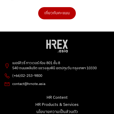
เกี่ยวกับคะแนน
ดร.เบ็ญจวรรณ บุญใจเพ็ชร
Ong Ongg
4 คะแนน
1 คะแนน
PHAKPOOM
chitchanok Akkarasaringkan
3 คะแนน
1 คะแนน
Poonnie HR
Tarmporn Masphimol
2 คะแนน
1 คะแนน
Flowet
G
2 คะแนน
1 คะแนน
เมอร์คิวรี่ ทาวเวอร์ ห้อง 801 ชั้น 8
kitbowon srimai
ธัญลักษณ์ แก้วโปธา
540 ถนนเพลินจิต แขวงลุมพินี เขตปทุมวัน กรุงเทพฯ 10330
2 คะแนน
1 คะแนน
(+66)02-253-9800
อรทัย
esther bunny
contact@hrnote.asia
1 คะแนน
1 คะแนน
Patsawut Mak
สุลักษณพร
HR Content
1 คะแนน
0 คะแนน
HR Products & Services
Putthipanya Rueangsom
ขันตี กลิ่นผกา
1 คะแนน
0 คะแนน
นโยบายความเป็นส่วนตัว