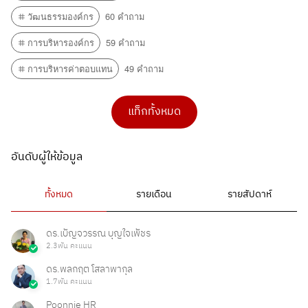
จากข้อมูลและรายละเอียดข้างต้น ในการจ้างทำ
วัฒนธรรมองค์กร
60 คำถาม
คลิปรีวิว เป็นลักษณะการจ้างทำของ ตาม...
14 กันยายน 2022 10:58 น.
การบริหารองค์กร
59 คำถาม
การบริหารค่าตอบแทน
49 คำถาม
ต่อสัญญาจ้างได้หรือไม่
แท็กทั้งหมด
สามารถต่อสัญญาจ้าง และขยายระยะเวลาทดลองงาน
ได้ครับ กฎหมายไม่ได้กำหนดไว้แต่ถ้าทำงานครบ...
06 พฤษภาคม 2022 21:48 น.
อันดับผู้ให้ข้อมูล
พนักงานไม่ติดต่อถือว่าขาดงานได้ไหมคะ
ทั้งหมด
รายเดือน
รายสัปดาห์
พนักงานไม่ติดต่อหัวหน้างาน อาจจะมีเหตุผลหรือความ
จำเป็นบางอย่างเช่น เจ็บป่วยไม่ได้สติ...
06 พฤษภาคม 2022 21:38 น.
ดร.เบ็ญจวรรณ บุญใจเพ็ชร
2.3พัน คะแนน
ดร.พลกฤต โสลาพากุล
ไล่ลูกจ้างที่ไม่ใช่ลูกจ้างถาวรออกได้หรือไม่ ?
1.7พัน คะแนน
Poonnie HR