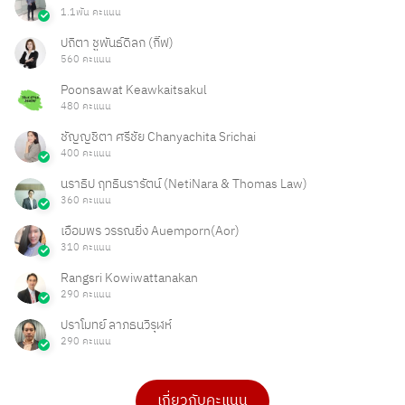
ตามหลักการปฏิบัติกรณีให้พนักงานพ้นสภาพมีอยู่1
1.1พัน คะแนน
พนักงานลาออกเอง2 พนักงานกระทำผิด...
14 มกราคม 2022 09:28 น.
ปถิตา ชูพันธ์ดิลก (กิ๊ฟ)
560 คะแนน
Poonsawat Keawkaitsakul
ปัญหาพนักงานติดโควิด แต่ไม่ยอมบอก
480 คะแนน
Timeline แบบนี้สามารถเลิกจ้างได้หรือไม่
ชัญญชิตา ศรีชัย Chanyachita Srichai
เพราะทำให้พนักงานในไลน์ติดเชื้อ และเป็นผู้
400 คะแนน
ถ้าพนักงานมีเจตนาปกปิดข้อมูล และทำให้บริษัทฯ...
เสี่ยงสูง และต้องปิดไลน์การผลิตไป 14 วัน
นราธิป ฤทธินรารัตน์ (NetiNara & Thomas Law)
13 มกราคม 2022 00:05 น.
360 คะแนน
เอื้อมพร วรรณยิ่ง Auemporn(Aor)
310 คะแนน
เราสามารถทำยังไงได้บ้างกับพนักงานที่ไป
Rangsri Kowiwattanakan
ทำงานในวันหยุดกับบริษัทคู่แข่ง
290 คะแนน
-ต้องดูเรื่องสัญญาจ้างว่ามีระบุการห้ามนั้นไว้หรือไม่ บท
ปราโมทย์ ลาภธนวิรุฬห์
ลงโทษอย่างไร-ลักษณะงานที่...
290 คะแนน
12 มกราคม 2022 23:51 น.
เกี่ยวกับคะแนน
ดร.เบ็ญจวรรณ บุญใจเพ็ชร
สุรศักดิ์ ปันใจ