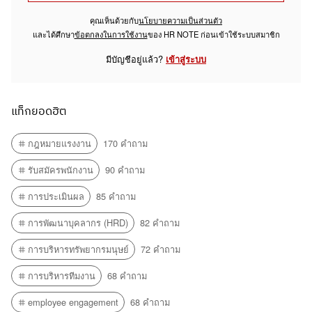
ตาม พรบ.คุ้มครองแรงงาน มาตรา 5 "วันทำงาน" :...
Yui Pranee
คุณเห็นด้วยกับ
นโยบายความเป็นส่วนตัว
และได้ศึกษา
ข้อตกลงในการใช้งาน
ของ HR NOTE ก่อนเข้าใช้ระบบสมาชิก
14 กันยายน 2022 12:12 น.
18 สิงหาคม 2021 08:55 น.
มีบัญชีอยู่แล้ว?
เข้าสู่ระบบ
การเปลี่ยนแปลงสัญญาจ้าง
แท็กยอดฮิต
1. ในมุมกฎหมายแรงงาน การโยกย้ายหรือเปลี่ยนแปลง
ตำแหน่งหน้าที่ของลูกจ้างนั้น...
14 กันยายน 2022 11:51 น.
กฎหมายแรงงาน
170 คำถาม
รับสมัครพนักงาน
90 คำถาม
การทดลองงาน
การประเมินผล
85 คำถาม
พนักงานที่เริ่มเข้าทำงานแล้วในหน้าที่นึง...
การพัฒนาบุคลากร (HRD)
82 คำถาม
14 กันยายน 2022 11:05 น.
การบริหารทรัพยากรมนุษย์
72 คำถาม
การบริหารทีมงาน
68 คำถาม
บริษัทไม่จ่ายเงินค่า ฟรีแลนซ์/เอเจนซี่
employee engagement
68 คำถาม