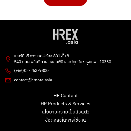
1
2
…
6
4 คะแนน
1 คะแนน
PHAKPOOM
chitchanok Akkarasaringkan
3 คะแนน
1 คะแนน
Flowet
ธัญลักษณ์ แก้วโปธา
2 คะแนน
1 คะแนน
Poonnie HR
Ong Ongg
2 คะแนน
1 คะแนน
เมอร์คิวรี่ ทาวเวอร์ ห้อง 801 ชั้น 8
เพชรลดา แก้วชูทอง
G
540 ถนนเพลินจิต แขวงลุมพินี เขตปทุมวัน กรุงเทพฯ 10330
1 คะแนน
1 คะแนน
(+66)02-253-9800
Leck Natasa
Tarmporn Masphimol
contact@hrnote.asia
1 คะแนน
1 คะแนน
อรทัย
สุลักษณพร
HR Content
1 คะแนน
0 คะแนน
HR Products & Services
chitchanok Akkarasaringkan
ขันตี กลิ่นผกา
1 คะแนน
0 คะแนน
นโยบายความเป็นส่วนตัว
ข้อตกลงในการใช้งาน
Patsawut Mak
Kan
1 คะแนน
0 คะแนน