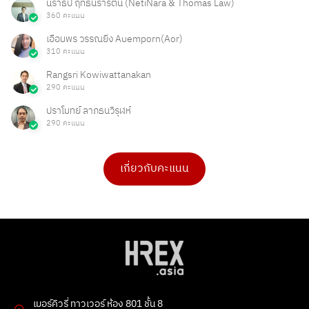
นราธิป ฤทธินรารัตน์ (NetiNara & Thomas Law)
360 คะแนน
เอื้อมพร วรรณยิ่ง Auemporn(Aor)
310 คะแนน
Rangsri Kowiwattanakan
290 คะแนน
ปราโมทย์ ลาภธนวิรุฬห์
290 คะแนน
เกี่ยวกับคะแนน
ดร.เบ็ญจวรรณ บุญใจเพ็ชร
Ong Ongg
4 คะแนน
1 คะแนน
PHAKPOOM
chitchanok Akkarasaringkan
3 คะแนน
1 คะแนน
Flowet
Tarmporn Masphimol
2 คะแนน
1 คะแนน
Poonnie HR
G
2 คะแนน
1 คะแนน
เมอร์คิวรี่ ทาวเวอร์ ห้อง 801 ชั้น 8