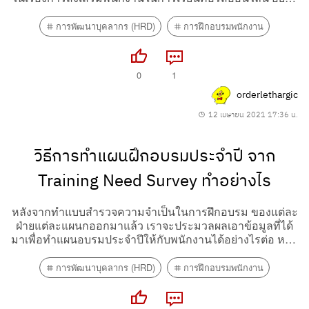
รู้ว่ามักจะจ่ายเงินค่าเรียนคอร์สประเภทไหนบ้าง มีเกณฑ์การ
อนุมัติอย่างไรคะ เพราะเราอาจจะรู้ว่าคอร์สที่เป็นทักษะใหม่ๆ
การพัฒนาบุคลากร (HRD)
การฝึกอบรมพนักงาน
พิเศษ อย่าง UX , business analytic...
0
1
orderlethargic
12 เมษายน 2021 17:36 น.
วิธีการทำแผนฝึกอบรมประจำปี จาก
Training Need Survey ทำอย่างไร
หลังจากทำแบบสำรวจความจำเป็นในการฝึกอบรม ของแต่ละ
ฝ่ายแต่ละแผนกออกมาแล้ว เราจะประมวลผลเอาข้อมูลที่ได้
มาเพื่อทำแผนอบรมประจำปีให้กับพนักงานได้อย่างไรต่อ หาก
เพื่อนๆ พี่ๆ ชาว HRD สามารถแชร์ได้จะขอบพระคุณมาก ขอ
เป็นวิธีการทำแบบละเอียดๆ ขอบคุณมากนะทุกคน
การพัฒนาบุคลากร (HRD)
การฝึกอบรมพนักงาน