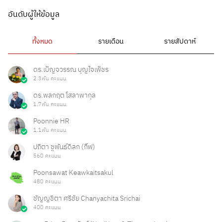
อันดับผู้ให้ข้อมูล
ทั้งหมด
รายเดือน
รายสัปดาห์
ดร.เบ็ญจวรรณ บุญใจเพ็ชร
2.3พัน คะแนน
ดร.พลกฤต โสลาพากุล
1.7พัน คะแนน
Poonnie HR
1.1พัน คะแนน
ปถิตา ชูพันธ์ดิลก (กิ๊ฟ)
560 คะแนน
Poonsawat Keawkaitsakul
480 คะแนน
ชัญญชิตา ศรีชัย Chanyachita Srichai
400 คะแนน