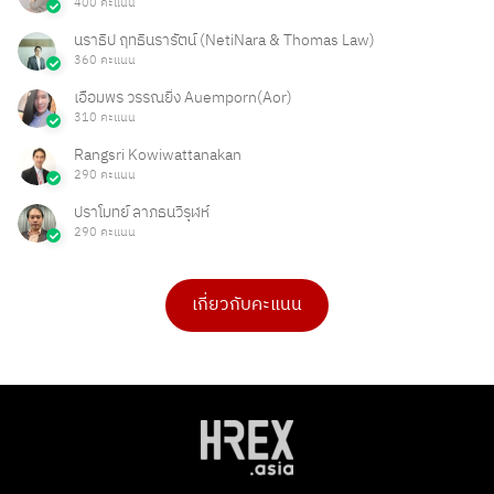
400 คะแนน
นราธิป ฤทธินรารัตน์ (NetiNara & Thomas Law)
360 คะแนน
เอื้อมพร วรรณยิ่ง Auemporn(Aor)
310 คะแนน
Rangsri Kowiwattanakan
290 คะแนน
ปราโมทย์ ลาภธนวิรุฬห์
290 คะแนน
เกี่ยวกับคะแนน
ดร.เบ็ญจวรรณ บุญใจเพ็ชร
Ong Ongg
4 คะแนน
1 คะแนน
PHAKPOOM
chitchanok Akkarasaringkan
3 คะแนน
1 คะแนน
Poonnie HR
Tarmporn Masphimol
2 คะแนน
1 คะแนน
Flowet
G