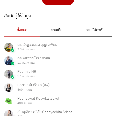
อันดับผู้ให้ข้อมูล
ทั้งหมด
รายเดือน
รายสัปดาห์
ดร.เบ็ญจวรรณ บุญใจเพ็ชร
2.3พัน คะแนน
ดร.พลกฤต โสลาพากุล
1.7พัน คะแนน
Poonnie HR
1.1พัน คะแนน
ปถิตา ชูพันธ์ดิลก (กิ๊ฟ)
560 คะแนน
Poonsawat Keawkaitsakul
480 คะแนน
ชัญญชิตา ศรีชัย Chanyachita Srichai