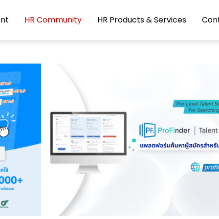
nt
HR Community
HR Products & Services
Con