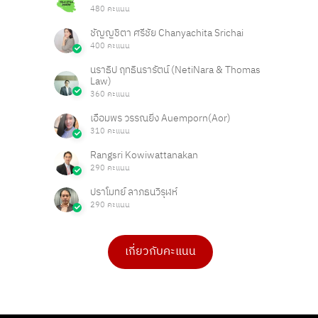
480 คะแนน
ชัญญชิตา ศรีชัย Chanyachita Srichai
400 คะแนน
นราธิป ฤทธินรารัตน์ (NetiNara & Thomas
Law)
360 คะแนน
เอื้อมพร วรรณยิ่ง Auemporn(Aor)
310 คะแนน
Rangsri Kowiwattanakan
290 คะแนน
ปราโมทย์ ลาภธนวิรุฬห์
290 คะแนน
เกี่ยวกับคะแนน
ดร.เบ็ญจวรรณ บุญใจเพ็ชร
ดร.เบ็ญจวรรณ บุญใจเพ็ชร
4 คะแนน
4 คะแนน
PHAKPOOM
Cyinfinity.002
3 คะแนน
1 คะแนน