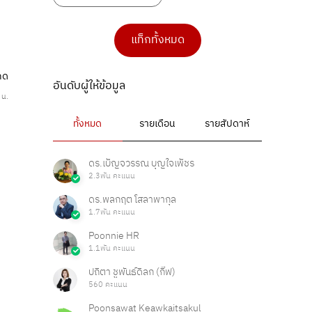
แท็กทั้งหมด
กด
อันดับผู้ให้ข้อมูล
 น.
ทั้งหมด
รายเดือน
รายสัปดาห์
ดร.เบ็ญจวรรณ บุญใจเพ็ชร
2.3พัน คะแนน
ดร.พลกฤต โสลาพากุล
1.7พัน คะแนน
Poonnie HR
1.1พัน คะแนน
ปถิตา ชูพันธ์ดิลก (กิ๊ฟ)
560 คะแนน
Poonsawat Keawkaitsakul