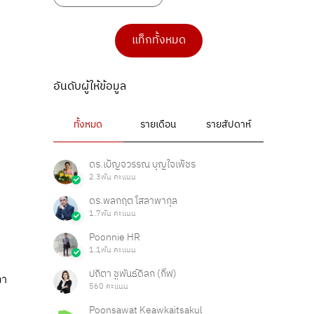
แท็กทั้งหมด
อันดับผู้ให้ข้อมูล
ทั้งหมด
รายเดือน
รายสัปดาห์
ดร.เบ็ญจวรรณ บุญใจเพ็ชร
2.3พัน คะแนน
ดร.พลกฤต โสลาพากุล
1.7พัน คะแนน
Poonnie HR
1.1พัน คะแนน
ปถิตา ชูพันธ์ดิลก (กิ๊ฟ)
จา
560 คะแนน
Poonsawat Keawkaitsakul