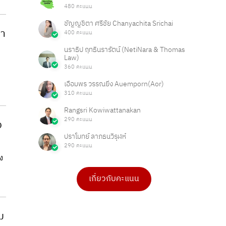
480 คะแนน
ชัญญชิตา ศรีชัย Chanyachita Srichai
่า
400 คะแนน
นราธิป ฤทธินรารัตน์ (NetiNara & Thomas
Law)
360 คะแนน
เอื้อมพร วรรณยิ่ง Auemporn(Aor)
310 คะแนน
Rangsri Kowiwattanakan
290 คะแนน
ง
ปราโมทย์ ลาภธนวิรุฬห์
290 คะแนน
อง
เกี่ยวกับคะแนน
ดร.เบ็ญจวรรณ บุญใจเพ็ชร
ดร.เบ็ญจวรรณ บุญใจเพ็ชร
4 คะแนน
4 คะแนน
PHAKPOOM
Cyinfinity.002
ม
3 คะแนน
1 คะแนน