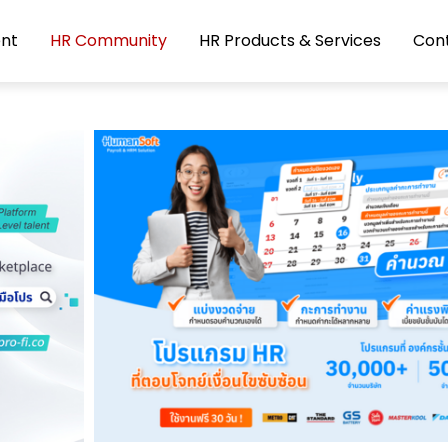
nt
HR Community
HR Products & Services
Con