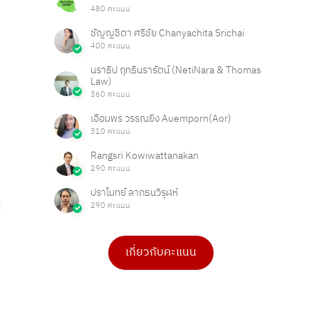
480 คะแนน
ชัญญชิตา ศรีชัย Chanyachita Srichai
400 คะแนน
นราธิป ฤทธินรารัตน์ (NetiNara & Thomas
Law)
360 คะแนน
เอื้อมพร วรรณยิ่ง Auemporn(Aor)
310 คะแนน
Rangsri Kowiwattanakan
290 คะแนน
ปราโมทย์ ลาภธนวิรุฬห์
290 คะแนน
เกี่ยวกับคะแนน
ดร.เบ็ญจวรรณ บุญใจเพ็ชร
Ong Ongg
4 คะแนน
1 คะแนน
PHAKPOOM
chitchanok Akkarasaringkan
3 คะแนน
1 คะแนน