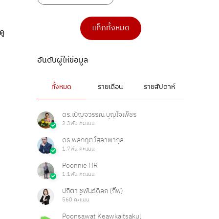
แท็กทั้งหมด
ดู
อันดับผู้ให้ข้อมูล
ทั้งหมด
รายเดือน
รายสัปดาห์
ดร.เบ็ญจวรรณ บุญใจเพ็ชร
2.3พัน คะแนน
ดร.พลกฤต โสลาพากุล
1.7พัน คะแนน
Poonnie HR
1.1พัน คะแนน
ปถิตา ชูพันธ์ดิลก (กิ๊ฟ)
560 คะแนน
Poonsawat Keawkaitsakul