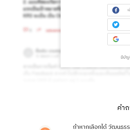
เ
มีบัญช
คำถา
ถ้าหากเลือกได้ วัฒนธร