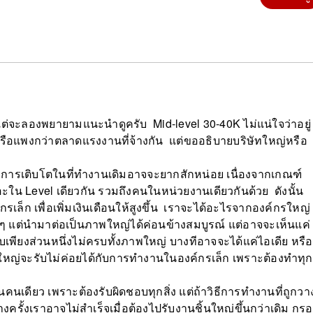
่จะลองพยายามแนะนำดูครับ Mid-level 30-40K ไม่แน่ใจว่าอยู่
ือแพงกว่าตลาดแรงงานที่จ้างกัน แต่ขออธิบายบริษัทใหญ่หรือ
ารเติบโตในที่ทำงานเดิมอาจจะยากสักหน่อย เนื่องจากเกณฑ์
อะใน Level เดียวกัน รวมถึงคนในหน่วยงานเดียวกันด้วย ดังนั้น
็ก เพื่อเพิ่มเงินเดือนให้สูงขึ้น เราจะได้อะไรจากองค์กรใหญ่
นๆ แต่นำมาต่อเป็นภาพใหญ่ได้ค่อนข้างสมบูรณ์ แต่อาจจะเห็นแค่
พียงส่วนหนึ่งไม่ครบทั้งภาพใหญ่ บางทีอาจจะได้แค่ไอเดีย หรือ
ใหญ่จะรับไม่ค่อยได้กับการทำงานในองค์กรเล็ก เพราะต้องทำทุก
เดียว เพราะต้องรับผิดชอบทุกสิ่ง แต่ถ้าวิธีการทำงานที่ถูกวา
งครั้งเราอาจไม่สำเร็จเมื่อต้องไปรับงานชิ้นใหญ่ขึ้นกว่าเดิม กร