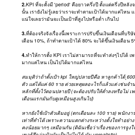
2.
KPI ที่จะตั้งมี 'period' คือยาวครึ่งปี ตั้งแต่ครึ่งป
นั้น เรายังไม่รู้เลยว่าเราจะทำตามเป้าได้มากแค่ไหน 
แน่ใจเลยว่ามันจะเป็นเป้าที่สูงไปหรือต่ำ เกินไป
3.
ที่ต้องจริงจังเรื่องนี้เพราะการปรับขึ้นเงินเดือนที่บ
เดือน 10%, ถ้าทำตามเป้าได้ 80% จะได้ขึ้นเงินเดือน 5
4.
ทำให้การตั้ง KPI เราไม่สามารถที่จะทำส่งๆไปได้ เ
มากแค่ไหน เป็นไปได้มากแค่ไหน
สมมุติว่าถ้าตั้งเป้า kpi ใหญ่ปลายปีคือ หาลูกค้าได้ ุ
ตัว แต่ได้แค่ 60 ราย ด่วยเหตุผลอะไรก็แล้วแต่ เช่นจ
หลักที่ตั้งไว้ตอนปลายปี (จะต้องปรับให้ต่ำลงหรือไม่
เดือนแรกมันกับดูเหมือนสูงเกินไป)
หากยังใช้เป้าตัวเดิมอยู่ (ตกเดือนละ 100 ราย) พนั
เท่าที่ทำได้ เพราะความแตกต่างระหว่างตั้งใจทำอย่างเต็
คงน้อยมากๆ เหมือนกัน (ดิฉันเชื่อว่าเรื่องของการจู
เขารู้สึกว่าเป้ามันเป็นไปไม่ได้ มัน unrealistic)