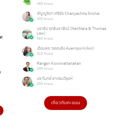
480 คะแนน
ชัญญชิตา ศรีชัย Chanyachita Srichai
400 คะแนน
นราธิป ฤทธินรารัตน์ (NetiNara & Thomas
Law)
ัท
360 คะแนน
เอื้อมพร วรรณยิ่ง Auemporn(Aor)
310 คะแนน
Rangsri Kowiwattanakan
290 คะแนน
า
ปราโมทย์ ลาภธนวิรุฬห์
290 คะแนน
เกี่ยวกับคะแนน
ดร.เบ็ญจวรรณ บุญใจเพ็ชร
Ong Ongg
4 คะแนน
1 คะแนน
PHAKPOOM
chitchanok Akkarasaringkan
3 คะแนน
1 คะแนน