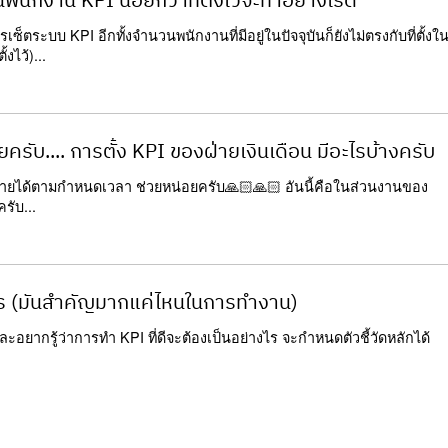
พนักงาน KPI น้อยกว่าที่ตั้งไว้จะทำอย่างไรดี
เซ็ตระบบ KPI อีกทั้งจำนวนพนักงานที่มีอยู่ในปัจจุบันก็ยังไม่ตรงกับที่ตั้งใ
งไว้)...
บ.... การตั้ง KPI ของฝ่ายเงินเดือน มีอะไรบ้างครับ
จ่ายได้ตามกำหนดเวลา ช่วยหน่อยครับ🙏🏻🙏🏻 อันนี้คือในส่วนงานของ
รับ...
ะไร (มันสำคัญมากแค่ไหนในการทำงาน)
ากรู้ว่าการทำ KPI ที่ดีจะต้องเป็นอย่างไร จะกำหนดตัวชี้วัดหลักได้