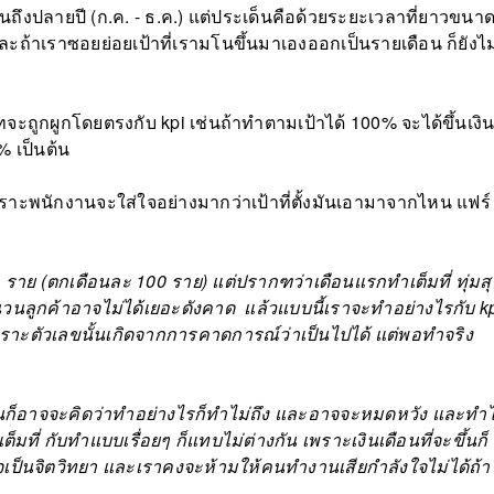
ีหลังจนถึงปลายปี (ก.ค. - ธ.ค.) แต่ประเด็นคือด้วยระยะเวลาที่ยาวขนา
และถ้าเราซอยย่อยเป้าที่เรามโนขึ้นมาเองออกเป็นรายเดือน ก็ยังไม
ริษัทจะถูกผูกโดยตรงกับ kpi เช่นถ้าทำตามเป้าได้ 100% จะได้ขึ้นเงิ
% เป็นต้น
พราะพนักงานจะใส่ใจอย่างมากว่าเป้าที่ตั้งมันเอามาจากไหน แฟร์
600 ราย (ตกเดือนละ 100 ราย) แต่ปรากฑว่าเดือนแรกทำเต็มที่ ทุ่มส
ำนวนลูกค้าอาจไม่ได้เยอะดังคาด แล้วแบบนี้เราจะทำอย่างไรกับ k
 เพราะตัวเลขนั้นเกิดจากการคาดการณ์ว่าเป็นไปได้ แต่พอทำจริง
กงานก็อาจจะคิดว่าทำอย่างไรก็ทำไม่ถึง และอาจจะหมดหวัง และทำ
มที่ กับทำแบบเรื่อยๆ ก็แทบไม่ต่างกัน เพราะเงินเดือนที่จะขึ้นก็
งใจเป็นจิตวิทยา และเราคงจะห้ามให้คนทำงานเสียกำลังใจไม่ได้ถ้า