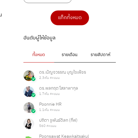
บ
แท็กทั้งหมด
อันดับผู้ให้ข้อมูล
ทั้งหมด
รายเดือน
รายสัปดาห์
ดร.เบ็ญจวรรณ บุญใจเพ็ชร
2.3พัน คะแนน
ดร.พลกฤต โสลาพากุล
1.7พัน คะแนน
Poonnie HR
1.1พัน คะแนน
ปถิตา ชูพันธ์ดิลก (กิ๊ฟ)
560 คะแนน
Poonsawat Keawkaitsakul