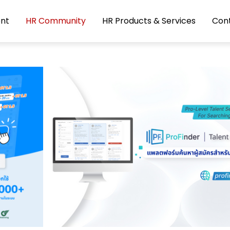
nt
HR Community
HR Products & Services
Con