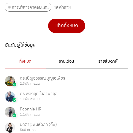
การบริหารค่าตอบแทน
49 คำถาม
แท็กทั้งหมด
อันดับผู้ให้ข้อมูล
ทั้งหมด
รายเดือน
รายสัปดาห์
ดร.เบ็ญจวรรณ บุญใจเพ็ชร
2.3พัน คะแนน
ดร.พลกฤต โสลาพากุล
1.7พัน คะแนน
Poonnie HR
1.1พัน คะแนน
ปถิตา ชูพันธ์ดิลก (กิ๊ฟ)
560 คะแนน