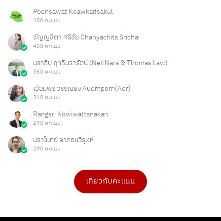
Poonsawat Keawkaitsakul
480 คะแนน
ชัญญชิตา ศรีชัย Chanyachita Srichai
400 คะแนน
นราธิป ฤทธินรารัตน์ (NetiNara & Thomas Law)
360 คะแนน
เอื้อมพร วรรณยิ่ง Auemporn(Aor)
310 คะแนน
Rangsri Kowiwattanakan
290 คะแนน
ปราโมทย์ ลาภธนวิรุฬห์
290 คะแนน
เกี่ยวกับคะแนน
ดร.เบ็ญจวรรณ บุญใจเพ็ชร
สุรศักดิ์ ปันใจ
4 คะแนน
1 คะแนน
PHAKPOOM
chitchanok Akkarasaringkan
3 คะแนน
1 คะแนน