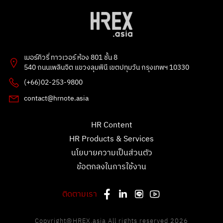
Flowet
ธัญลักษณ์ แก้วโปธา
2 คะแนน
1 คะแนน
Poonnie HR
Ong Ongg
2 คะแนน
1 คะแนน
เมอร์คิวรี่ ทาวเวอร์ ห้อง 801 ชั้น 8
เพชรลดา แก้วชูทอง
G
540 ถนนเพลินจิต แขวงลุมพินี เขตปทุมวัน กรุงเทพฯ 10330
1 คะแนน
1 คะแนน
(+66)02-253-9800
Leck Natasa
Tarmporn Masphimol
contact@hrnote.asia
1 คะแนน
1 คะแนน
อรทัย
สุลักษณพร
HR Content
1 คะแนน
0 คะแนน
HR Products & Services
chitchanok Akkarasaringkan
ขันตี กลิ่นผกา
1 คะแนน
0 คะแนน
นโยบายความเป็นส่วนตัว
ข้อตกลงในการใช้งาน
Patsawut Mak
Kan
1 คะแนน
0 คะแนน
ติดตามเรา
Putthipanya Rueangsom
สุทิพยาภรณ์ หวังสุวรรณ
1 คะแนน
0 คะแนน
Copyright@HREX.asia All rights reserved 2026