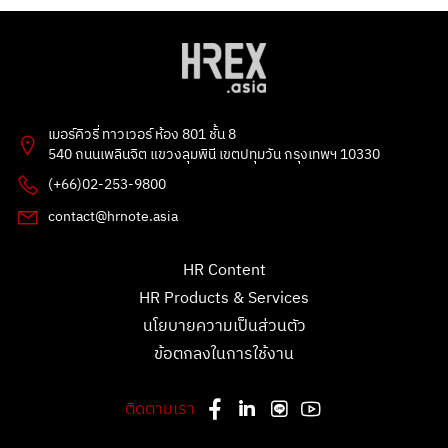
3 คะแนน
1 คะแนน
Poonnie HR
Tarmporn Masphimol
2 คะแนน
1 คะแนน
Flowet
G
2 คะแนน
1 คะแนน
เมอร์คิวรี่ ทาวเวอร์ ห้อง 801 ชั้น 8
kitbowon srimai
ธัญลักษณ์ แก้วโปธา
540 ถนนเพลินจิต แขวงลุมพินี เขตปทุมวัน กรุงเทพฯ 10330
2 คะแนน
1 คะแนน
(+66)02-253-9800
อรทัย
esther bunny
contact@hrnote.asia
1 คะแนน
1 คะแนน
Patsawut Mak
สุลักษณพร
HR Content
1 คะแนน
0 คะแนน
HR Products & Services
Putthipanya Rueangsom
ขันตี กลิ่นผกา
1 คะแนน
0 คะแนน
นโยบายความเป็นส่วนตัว
ข้อตกลงในการใช้งาน
jwt holding
Kan
1 คะแนน
0 คะแนน
ติดตามเรา
chitchanok Akkarasaringkan
สุทิพยาภรณ์ หวังสุวรรณ
1 คะแนน
0 คะแนน