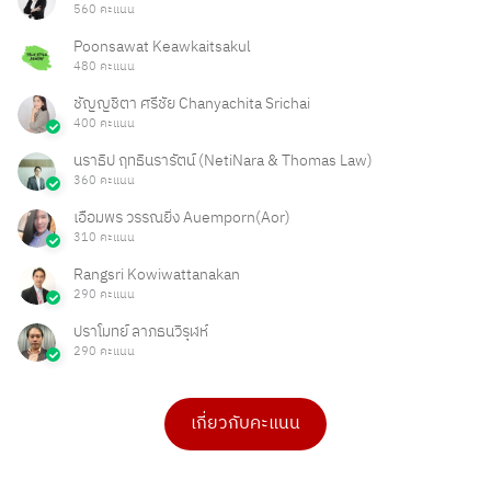
560 คะแนน
Poonsawat Keawkaitsakul
480 คะแนน
ชัญญชิตา ศรีชัย Chanyachita Srichai
400 คะแนน
นราธิป ฤทธินรารัตน์ (NetiNara & Thomas Law)
360 คะแนน
เอื้อมพร วรรณยิ่ง Auemporn(Aor)
310 คะแนน
Rangsri Kowiwattanakan
290 คะแนน
ปราโมทย์ ลาภธนวิรุฬห์
290 คะแนน
เกี่ยวกับคะแนน
ดร.เบ็ญจวรรณ บุญใจเพ็ชร
Ong Ongg
4 คะแนน
1 คะแนน
PHAKPOOM
chitchanok Akkarasaringkan