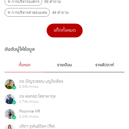
การบริหารองค์กร
59 คำถาม
การบริหารค่าตอบแทน
49 คำถาม
แท็กทั้งหมด
อันดับผู้ให้ข้อมูล
ทั้งหมด
รายเดือน
รายสัปดาห์
ดร.เบ็ญจวรรณ บุญใจเพ็ชร
2.3พัน คะแนน
ดร.พลกฤต โสลาพากุล
1.7พัน คะแนน
Poonnie HR
1.1พัน คะแนน
ปถิตา ชูพันธ์ดิลก (กิ๊ฟ)