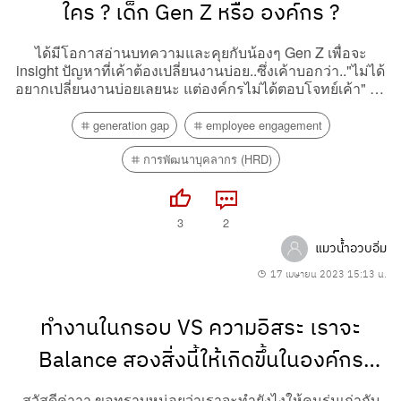
ใคร ? เด็ก Gen Z หรือ องค์กร ?
ได้มีโอกาสอ่านบทความและคุยกับน้องๆ Gen Z เพื่อจะ
insight ปัญหาที่เค้าต้องเปลี่ยนงานบ่อย..ซึ่งเค้าบอกว่า.."ไม่ได้
อยากเปลี่ยนงานบ่อยเลยนะ แต่องค์กรไม่ได้ตอบโจทย์เค้า" ซึ่ง
เค้ามองว่ามันเป็น "ปัญหา" ของเค้าเหมือนกัน..ที่ทำให้เค้า
ต้องเปลี่ยนงานบ่อยๆ...(Turn overate สูงม๊ากกกก).สาเหตุส่วน
generation gap
employee engagement
ใหญ่มาจาก : หัวหน้างาน,...
การพัฒนาบุคลากร (HRD)
3
2
แมวน้ำอวบอิ่ม
17 เมษายน 2023 15:13 น.
ทำงานในกรอบ VS ความอิสระ เราจะ
Balance สองสิ่งนี้ให้เกิดขึ้นในองค์กร
สำหรับ "คนทำงานรุ่นใหม่" ได้อย่างไร
สวัสดีค่าาา ขอทราบหน่อยว่าเราจะทำยังไงให้คนรุ่นเก่ากับ