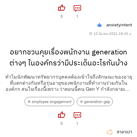
0
1
anxietyintent
10 มีนาคม 2021 18:45 น.
อยากชวนคุยเรื่องพนักงาน generation
ต่างๆ ในองค์กรว่ามีประเด็นอะไรกันบ้าง
ทำไมนักพัฒนาทรัพยากรบุคคลต้องเข้าใจถึงลักษณะของอายุ
ที่แตกต่างกันหรือรุ่นอายุของพนักงานที่ทำงานร่วมกันใน
องค์กร สนใจเรื่องนี้เพราะว่าตอนนี้คน Gen Y กำลังกลายเป็น
ประชากรส่วนใหญ่ในที่ทำงานไปเรียบร้อยแล้ว ในในอีกไม่กี่
ปีข้างหน้านี้ millennial ก็กำลังหลั่งไหลเข้ามามากขึ้นเรื่อยๆ
employee engagement
generation gap
ในขณะที่ฝ่ายบริหารสูงๆ...
0
1
ซาลาเปา