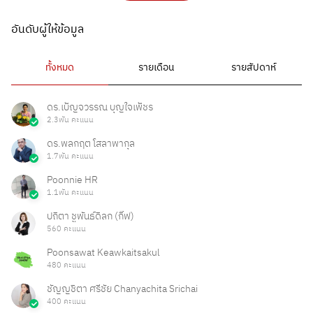
อันดับผู้ให้ข้อมูล
ทั้งหมด
รายเดือน
รายสัปดาห์
ดร.เบ็ญจวรรณ บุญใจเพ็ชร
2.3พัน คะแนน
ดร.พลกฤต โสลาพากุล
1.7พัน คะแนน
Poonnie HR
1.1พัน คะแนน
ปถิตา ชูพันธ์ดิลก (กิ๊ฟ)
560 คะแนน
Poonsawat Keawkaitsakul
480 คะแนน
ชัญญชิตา ศรีชัย Chanyachita Srichai
400 คะแนน