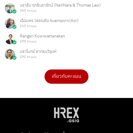
นราธิป ฤทธินรารัตน์ (NetiNara & Thomas Law)
360 คะแนน
เอื้อมพร วรรณยิ่ง Auemporn(Aor)
310 คะแนน
Rangsri Kowiwattanakan
290 คะแนน
ปราโมทย์ ลาภธนวิรุฬห์
290 คะแนน
เกี่ยวกับคะแนน
ดร.เบ็ญจวรรณ บุญใจเพ็ชร
Ong Ongg
4 คะแนน
1 คะแนน
PHAKPOOM
chitchanok Akkarasaringkan
3 คะแนน
1 คะแนน
Poonnie HR
Tarmporn Masphimol
2 คะแนน
1 คะแนน
Flowet
G
2 คะแนน
1 คะแนน