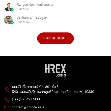
Rangsri Kowiwattanakan
290 คะแนน
ปราโมทย์ ลาภธนวิรุฬห์
290 คะแนน
เกี่ยวกับคะแนน
ดร.เบ็ญจวรรณ บุญใจเพ็ชร
Ong Ongg
4 คะแนน
1 คะแนน
PHAKPOOM
chitchanok Akkarasaringkan
3 คะแนน
1 คะแนน
Poonnie HR
Tarmporn Masphimol
2 คะแนน
1 คะแนน
Flowet
G
2 คะแนน
1 คะแนน
เมอร์คิวรี่ ทาวเวอร์ ห้อง 801 ชั้น 8
kitbowon srimai
ธัญลักษณ์ แก้วโปธา
540 ถนนเพลินจิต แขวงลุมพินี เขตปทุมวัน กรุงเทพฯ 10330
2 คะแนน
1 คะแนน
(+66)02-253-9800
Patsawut Mak
esther bunny
contact@hrnote.asia
1 คะแนน
1 คะแนน