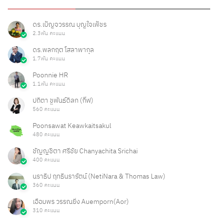
ดร.เบ็ญจวรรณ บุญใจเพ็ชร
2.3พัน คะแนน
ดร.พลกฤต โสลาพากุล
1.7พัน คะแนน
Poonnie HR
1.1พัน คะแนน
ปถิตา ชูพันธ์ดิลก (กิ๊ฟ)
560 คะแนน
Poonsawat Keawkaitsakul
480 คะแนน
ชัญญชิตา ศรีชัย Chanyachita Srichai
400 คะแนน
นราธิป ฤทธินรารัตน์ (NetiNara & Thomas Law)
360 คะแนน
เอื้อมพร วรรณยิ่ง Auemporn(Aor)
310 คะแนน