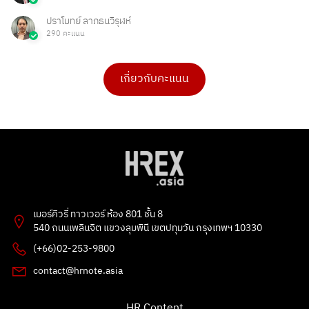
ปราโมทย์ ลาภธนวิรุฬห์
290 คะแนน
เกี่ยวกับคะแนน
ดร.เบ็ญจวรรณ บุญใจเพ็ชร
Ong Ongg
4 คะแนน
1 คะแนน
PHAKPOOM
chitchanok Akkarasaringkan
3 คะแนน
1 คะแนน
Poonnie HR
Tarmporn Masphimol
2 คะแนน
1 คะแนน
Flowet
G
2 คะแนน
1 คะแนน
เมอร์คิวรี่ ทาวเวอร์ ห้อง 801 ชั้น 8
kitbowon srimai
ธัญลักษณ์ แก้วโปธา
540 ถนนเพลินจิต แขวงลุมพินี เขตปทุมวัน กรุงเทพฯ 10330
2 คะแนน
1 คะแนน
(+66)02-253-9800
อรทัย
esther bunny
contact@hrnote.asia
1 คะแนน
1 คะแนน
Patsawut Mak
สุลักษณพร
HR Content
1 คะแนน
0 คะแนน