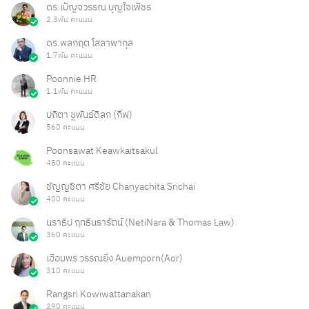
ดร.เบ็ญจวรรณ บุญใจเพ็ชร
2.3พัน คะแนน
ดร.พลกฤต โสลาพากุล
1.7พัน คะแนน
Poonnie HR
1.1พัน คะแนน
ปถิตา ชูพันธ์ดิลก (กิ๊ฟ)
560 คะแนน
Poonsawat Keawkaitsakul
480 คะแนน
ชัญญชิตา ศรีชัย Chanyachita Srichai
400 คะแนน
นราธิป ฤทธินรารัตน์ (NetiNara & Thomas Law)
360 คะแนน
เอื้อมพร วรรณยิ่ง Auemporn(Aor)
310 คะแนน
Rangsri Kowiwattanakan
290 คะแนน