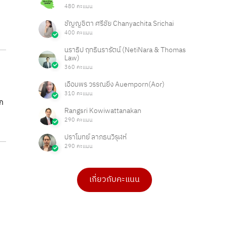
480 คะแนน
ชัญญชิตา ศรีชัย Chanyachita Srichai
400 คะแนน
นราธิป ฤทธินรารัตน์ (NetiNara & Thomas
Law)
360 คะแนน
เอื้อมพร วรรณยิ่ง Auemporn(Aor)
310 คะแนน
ุก
Rangsri Kowiwattanakan
290 คะแนน
ปราโมทย์ ลาภธนวิรุฬห์
290 คะแนน
เกี่ยวกับคะแนน
ดร.เบ็ญจวรรณ บุญใจเพ็ชร
Ong Ongg
4 คะแนน
1 คะแนน
PHAKPOOM
chitchanok Akkarasaringkan
3 คะแนน
1 คะแนน