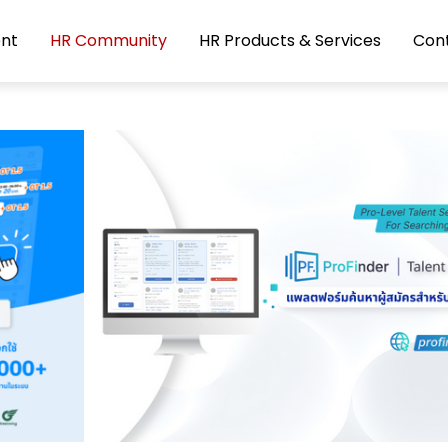
nt
HR Community
HR Products & Services
Con