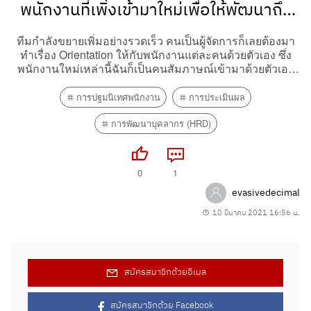
พนักงานที่เพิ่งเข้ามาใหม่เพื่อให้พัฒนาถึง
ศักยภาพสูงสุด (orientation them to the
ทีมกำลังขยายเพิ่มอย่างรวดเร็ว คนเป็นผู้จัดการก็เลยต้องมา
ทำเรื่อง Orientation ให้กับพนักงานแต่ละคนด้วยตัวเอง ซึ่ง
full potential)
พนักงานใหม่เหล่านี้ฉันก็เป็นคนสัมภาษณ์เข้ามาด้วยตัวเอง
ซึ่งส่วนใหญ่แล้วอยู่ในระดับ junior ไม่ได้มีประสบการณ์มาก
นัก เลยต้อง Make sure หน่อยว่าหลังจากเข้ามาแต่ละคนจะ
การปฐมนิเทศพนักงาน
การประเมินผล
พัฒนาตัวเองขึ้นไปเรื่อยๆในแต่ละ skills...
การพัฒนาบุคลากร (HRD)
0
1
evasivedecimal
10 มีนาคม 2021 16:56 น.
สมัครสมาชิกด้วยอีเมล
สมัครสมาชิกด้วย Facebook