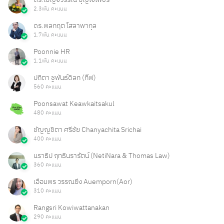
2.3พัน คะแนน
ดร.พลกฤต โสลาพากุล
1.7พัน คะแนน
Poonnie HR
1.1พัน คะแนน
ปถิตา ชูพันธ์ดิลก (กิ๊ฟ)
560 คะแนน
Poonsawat Keawkaitsakul
480 คะแนน
ชัญญชิตา ศรีชัย Chanyachita Srichai
400 คะแนน
นราธิป ฤทธินรารัตน์ (NetiNara & Thomas Law)
360 คะแนน
เอื้อมพร วรรณยิ่ง Auemporn(Aor)
310 คะแนน
Rangsri Kowiwattanakan
290 คะแนน