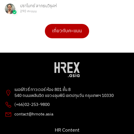
ปราโมทย์ ลาภธนวิรุฬห์
290 คะแนน
เกี่ยวกับคะแนน
ดร.เบ็ญจวรรณ บุญใจเพ็ชร
ดร.เบ็ญจวรรณ บุญใจเพ็ชร
4 คะแนน
4 คะแนน
PHAKPOOM
esther bunny
3 คะแนน
1 คะแนน
Poonnie HR
Cyinfinity.002
2 คะแนน
1 คะแนน
Flowet
Tarmporn Masphimol
2 คะแนน
1 คะแนน
เมอร์คิวรี่ ทาวเวอร์ ห้อง 801 ชั้น 8
kitbowon srimai
G
540 ถนนเพลินจิต แขวงลุมพินี เขตปทุมวัน กรุงเทพฯ 10330
2 คะแนน
1 คะแนน
(+66)02-253-9800
jwt holding
Ong Ongg
contact@hrnote.asia
1 คะแนน
1 คะแนน
Ladda Yaya Panpurk
ธัญลักษณ์ แก้วโปธา
HR Content
1 คะแนน
1 คะแนน