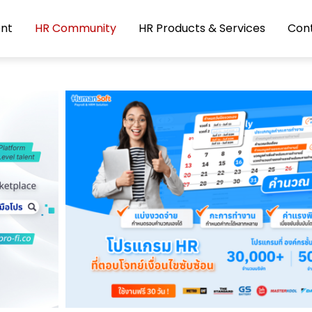
nt
HR Community
HR Products & Services
Con