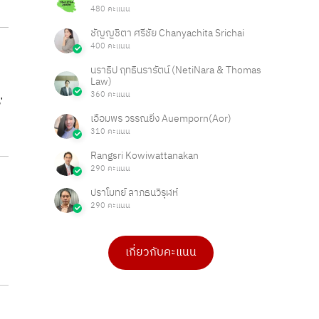
480 คะแนน
ชัญญชิตา ศรีชัย Chanyachita Srichai
400 คะแนน
นราธิป ฤทธินรารัตน์ (NetiNara & Thomas
Law)
360 คะแนน
'
เอื้อมพร วรรณยิ่ง Auemporn(Aor)
310 คะแนน
Rangsri Kowiwattanakan
290 คะแนน
ปราโมทย์ ลาภธนวิรุฬห์
290 คะแนน
เกี่ยวกับคะแนน
ดร.เบ็ญจวรรณ บุญใจเพ็ชร
Ong Ongg
4 คะแนน
1 คะแนน
PHAKPOOM
chitchanok Akkarasaringkan
3 คะแนน
1 คะแนน