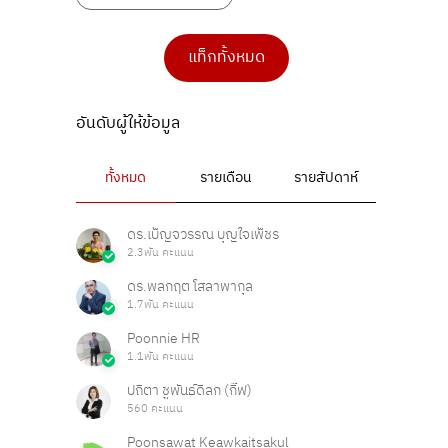
แท็กทั้งหมด
อันดับผู้ให้ข้อมูล
ทั้งหมด
รายเดือน
รายสัปดาห์
ดร.เบ็ญจวรรณ บุญใจเพ็ชร
2.3พัน คะแนน
ดร.พลกฤต โสลาพากุล
1.7พัน คะแนน
Poonnie HR
1.1พัน คะแนน
ปถิตา ชูพันธ์ดิลก (กิ๊ฟ)
560 คะแนน
Poonsawat Keawkaitsakul