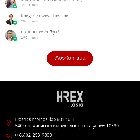
310 คะแนน
Rangsri Kowiwattanakan
290 คะแนน
ปราโมทย์ ลาภธนวิรุฬห์
290 คะแนน
เกี่ยวกับคะแนน
ดร.เบ็ญจวรรณ บุญใจเพ็ชร
Ong Ongg
4 คะแนน
1 คะแนน
PHAKPOOM
chitchanok Akkarasaringkan
3 คะแนน
1 คะแนน
Poonnie HR
Tarmporn Masphimol
2 คะแนน
1 คะแนน
Flowet
G
2 คะแนน
1 คะแนน
เมอร์คิวรี่ ทาวเวอร์ ห้อง 801 ชั้น 8
kitbowon srimai
ธัญลักษณ์ แก้วโปธา
540 ถนนเพลินจิต แขวงลุมพินี เขตปทุมวัน กรุงเทพฯ 10330
2 คะแนน
1 คะแนน
(+66)02-253-9800
อรทัย
esther bunny