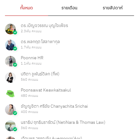
ทั้งหมด
รายเดือน
รายสัปดาห์
ดร.เบ็ญจวรรณ บุญใจเพ็ชร
2.3พัน คะแนน
ดร.พลกฤต โสลาพากุล
1.7พัน คะแนน
Poonnie HR
1.1พัน คะแนน
ปถิตา ชูพันธ์ดิลก (กิ๊ฟ)
560 คะแนน
Poonsawat Keawkaitsakul
480 คะแนน
ชัญญชิตา ศรีชัย Chanyachita Srichai
400 คะแนน
นราธิป ฤทธินรารัตน์ (NetiNara & Thomas Law)
360 คะแนน
เอื้อมพร วรรณยิ่ง Auemporn(Aor)