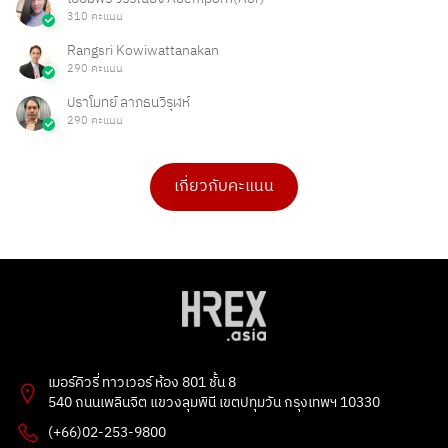
310 คะแนน
Rangsri Kowiwattanakan
290 คะแนน
ปราโมทย์ ลาภธนวิรุฬห์
290 คะแนน
เกี่ยวกับคะแนน
ดร.เบ็ญจวรรณ บุญใจเพ็ชร
Ong Ongg
4 คะแนน
1 คะแนน
PHAKPOOM
chitchanok Akkarasaringkan
3 คะแนน
1 คะแนน
Poonnie HR
Tarmporn Masphimol
2 คะแนน
1 คะแนน
Flowet
G
2 คะแนน
1 คะแนน
เมอร์คิวรี่ ทาวเวอร์ ห้อง 801 ชั้น 8
kitbowon srimai
ธัญลักษณ์ แก้วโปธา
540 ถนนเพลินจิต แขวงลุมพินี เขตปทุมวัน กรุงเทพฯ 10330
2 คะแนน
1 คะแนน
(+66)02-253-9800
อรทัย
esther bunny