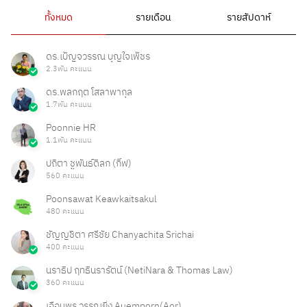
ทั้งหมด
รายเดือน
รายสัปดาห์
ดร.เบ็ญจวรรณ บุญใจเพ็ชร
2.3พัน คะแนน
ดร.พลกฤต โสลาพากุล
1.7พัน คะแนน
Poonnie HR
1.1พัน คะแนน
ปถิตา ชูพันธ์ดิลก (กิ๊ฟ)
560 คะแนน
Poonsawat Keawkaitsakul
480 คะแนน
ชัญญชิตา ศรีชัย Chanyachita Srichai
400 คะแนน
นราธิป ฤทธินรารัตน์ (NetiNara & Thomas Law)
360 คะแนน
เอื้อมพร วรรณยิ่ง Auemporn(Aor)