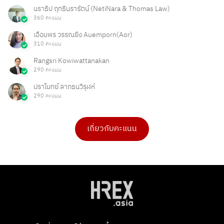
นราธิป ฤทธินรารัตน์ (NetiNara & Thomas Law)
360 คะแนน
เอื้อมพร วรรณยิ่ง Auemporn(Aor)
310 คะแนน
Rangsri Kowiwattanakan
290 คะแนน
ปราโมทย์ ลาภธนวิรุฬห์
290 คะแนน
เกี่ยวกับคะแนน
ดร.เบ็ญจวรรณ บุญใจเพ็ชร
Ong Ongg
4 คะแนน
1 คะแนน
PHAKPOOM
chitchanok Akkarasaringkan
3 คะแนน
1 คะแนน
Poonnie HR
Tarmporn Masphimol
2 คะแนน
1 คะแนน
Flowet
G
2 คะแนน
1 คะแนน