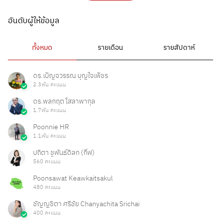
อันดับผู้ให้ข้อมูล
ทั้งหมด
รายเดือน
รายสัปดาห์
ดร.เบ็ญจวรรณ บุญใจเพ็ชร
2.3พัน คะแนน
ดร.พลกฤต โสลาพากุล
1.7พัน คะแนน
Poonnie HR
1.1พัน คะแนน
ปถิตา ชูพันธ์ดิลก (กิ๊ฟ)
560 คะแนน
Poonsawat Keawkaitsakul
480 คะแนน
ชัญญชิตา ศรีชัย Chanyachita Srichai
400 คะแนน