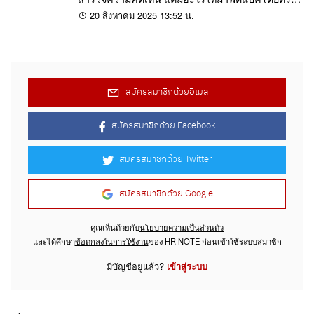
ทำให้เวลามีคนอยากเสนอความคิดเห็น เขากลับไม่
20 สิงหาคม 2025 13:52 น.
อยากบอกเพราะบางฟีดแบ็คหากให้ไปก็กลัวว่า...
สมัครสมาชิกด้วยอีเมล
สมัครสมาชิกด้วย Facebook
สมัครสมาชิกด้วย Twitter
สมัครสมาชิกด้วย Google
คุณเห็นด้วยกับ
นโยบายความเป็นส่วนตัว
และได้ศึกษา
ข้อตกลงในการใช้งาน
ของ HR NOTE ก่อนเข้าใช้ระบบสมาชิก
มีบัญชีอยู่แล้ว?
เข้าสู่ระบบ