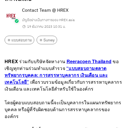
Contact Team @ HREX
บัญชีอย่างเป็นทางการของ HREX.asia
19 ธันวาคม 2023 10:31 น.
แบบสอบถาม
Survey
HREX
ร่วมกับบริษัทจัดหางาน
Reeracoen Thailand
ขอ
เชิญทุกท่านร่วมทำแบบสำรวจ
“แบบสอบถามตลาด
ทรัพยากรบุคคล: การสรรหาบุคลากร เงินเดือน และ
เทคโนโลยี”
เพื่อรวบรวมข้อมูลเกี่ยวกับการสรรหาบุคลากร
เงินเดือน และเทคโนโลยีสำหรับใช้ในองค์กร
โดยผู้ตอบแบบสอบถามนี้จะเป็นบุคลากรในแผนกทรัพยากร
บุคคล หรือผู้ที่รับผิดชอบด้านการสรรหาบุคลากรของ
องค์กร