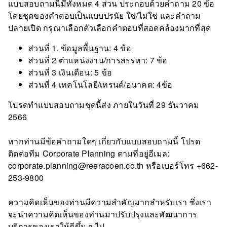
แบบสอบถามนี้มีทั้งหมด 4 ส่วน ประกอบด้วยคำถาม 20 ข้อ
โดยชุดของคำตอบเป็นแบบปรนัย ใช่/ไม่ใช่ และคำถาม
ปลายเปิด กรุณาเลือกตัวเลือกคำตอบที่สอดคล้องมากที่สุด
ส่วนที่ 1. ข้อมูลพื้นฐาน: 4 ข้อ
ส่วนที่ 2 ตำแหน่งงาน/การสรรหา: 7 ข้อ
ส่วนที่ 3 เงินเดือน: 5 ข้อ
ส่วนที่ 4 เทคโนโลยี/เทรนด์/อนาคต: 4ข้อ
โปรดทำแบบสอบถามชุดนี้ส่ง ภายในวันที่ 29 ธันวาคม
2566
หากท่านมีข้อคำถามใดๆ เกี่ยวกับแบบสอบถามนี้ โปรด
ติดต่อทีม Corporate Planning ตามที่อยู่อีเมล:
corporate.planning@reeracoen.co.th หรือเบอร์โทร +662-
253-9800
ความคิดเห็นของท่านมีความสำคัญมากสำหรับเรา ซึ่งเรา
จะนำความคิดเห็นของท่านมาปรับปรุงและพัฒนาการ
บริการของเราให้ดีขึ้น ๆ ไป