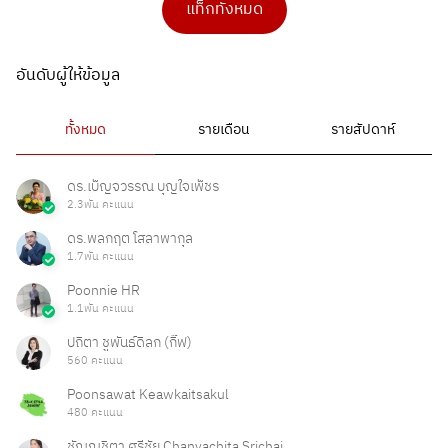
แท็กทั้งหมด
อันดับผู้ให้ข้อมูล
ทั้งหมด
รายเดือน
รายสัปดาห์
ดร.เบ็ญจวรรณ บุญใจเพ็ชร
2.3พัน คะแนน
ดร.พลกฤต โสลาพากุล
1.7พัน คะแนน
Poonnie HR
1.1พัน คะแนน
ปถิตา ชูพันธ์ดิลก (กิ๊ฟ)
560 คะแนน
Poonsawat Keawkaitsakul
480 คะแนน
ชัญญชิตา ศรีชัย Chanyachita Srichai