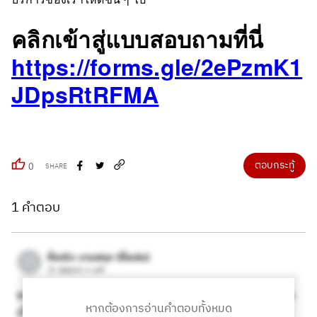
คลิกเข้าสู่แบบสอบถามที่นี่
https://forms.gle/2ePzmK1
JDpsRtRFMA
ตอบกระทู้
0
SHARE
1 คำตอบ
หากต้องการอ่านคำตอบทั้งหมด