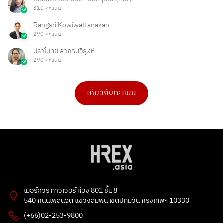
310 คะแนน
Rangsri Kowiwattanakan
290 คะแนน
ปราโมทย์ ลาภธนวิรุฬห์
290 คะแนน
เกี่ยวกับคะแนน
ดร.เบ็ญจวรรณ บุญใจเพ็ชร
สุรศักดิ์ ปันใจ
4 คะแนน
1 คะแนน
PHAKPOOM
chitchanok Akkarasaringkan
3 คะแนน
1 คะแนน
Flowet
ธัญลักษณ์ แก้วโปธา
2 คะแนน
1 คะแนน
Poonnie HR
Ong Ongg
2 คะแนน
1 คะแนน
เมอร์คิวรี่ ทาวเวอร์ ห้อง 801 ชั้น 8
เพชรลดา แก้วชูทอง
G
540 ถนนเพลินจิต แขวงลุมพินี เขตปทุมวัน กรุงเทพฯ 10330
1 คะแนน
1 คะแนน
(+66)02-253-9800
Leck Natasa
Tarmporn Masphimol