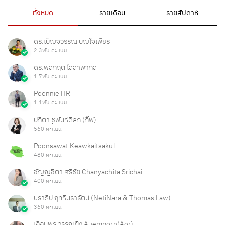
ทั้งหมด
รายเดือน
รายสัปดาห์
ดร.เบ็ญจวรรณ บุญใจเพ็ชร
2.3พัน คะแนน
ดร.พลกฤต โสลาพากุล
1.7พัน คะแนน
Poonnie HR
1.1พัน คะแนน
ปถิตา ชูพันธ์ดิลก (กิ๊ฟ)
560 คะแนน
Poonsawat Keawkaitsakul
480 คะแนน
ชัญญชิตา ศรีชัย Chanyachita Srichai
400 คะแนน
นราธิป ฤทธินรารัตน์ (NetiNara & Thomas Law)
360 คะแนน
เอื้อมพร วรรณยิ่ง Auemporn(Aor)