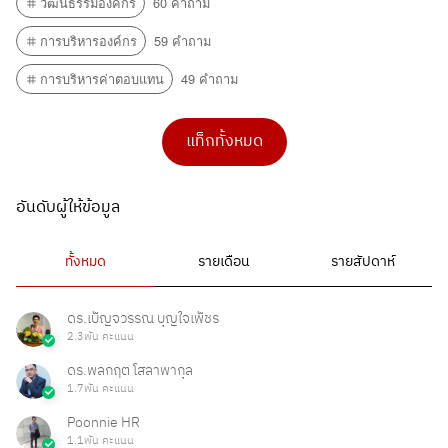
วัฒนธรรมองค์กร
60 คำถาม
การบริหารองค์กร
59 คำถาม
การบริหารค่าตอบแทน
49 คำถาม
แท็กทั้งหมด
อันดับผู้ให้ข้อมูล
ทั้งหมด
รายเดือน
รายสัปดาห์
ดร.เบ็ญจวรรณ บุญใจเพ็ชร
2.3พัน คะแนน
ดร.พลกฤต โสลาพากุล
1.7พัน คะแนน
Poonnie HR
1.1พัน คะแนน