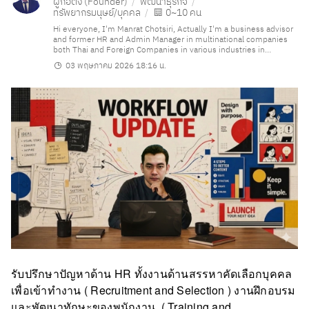
ผู้ก่อตั้ง (Founder)
พัฒนาธุรกิจ
ทรัพยากรมนุษย์/บุคคล
0~10 คน
Hi everyone, I'm Manrat Chotsiri, Actually I'm a business advisor
and former HR and Admin Manager in multinational companies
both Thai and Foreign Companies in various industries in
Thailand.
03 พฤษภาคม 2026 18:16 น.
Unfortunately, after COVID-19, business turned down. Now I'm
looking for the right partner to recover my business to become
great again.
I'm in love with design work. This is ability to transform ideas and
concepts into visual expressions is a true form of artistry that
resonate deeply within me.
If you are the one who I looking for, don't hesitate to contact me.
Look forward to hearing from you very soon.
Best regards,
Manrat Chotsiri
Business Founder
Email: manrat_chotsiri@hotmail.com
LINE ID manratchotsiri
รับปรึกษาปัญหาด้าน HR ทั้งงานด้านสรรหาคัดเลือกบุคคล
เพื่อเข้าทำงาน ( Recruitment and Selection ) งานฝึกอบรม
และพัฒนาทักษะของพนักงาน ( Training and