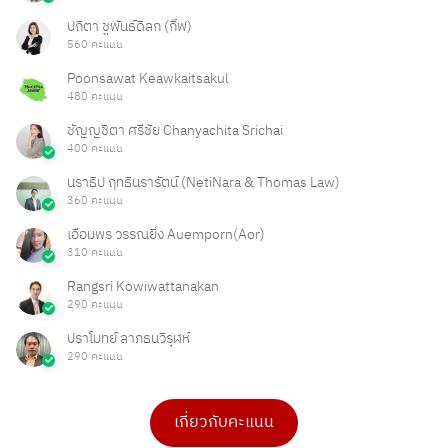
ปถิตา ชูพันธ์ดิลก (กิ๊ฟ)
560 คะแนน
Poonsawat Keawkaitsakul
480 คะแนน
ชัญญชิตา ศรีชัย Chanyachita Srichai
400 คะแนน
นราธิป ฤทธินรารัตน์ (NetiNara & Thomas Law)
360 คะแนน
เอื้อมพร วรรณยิ่ง Auemporn(Aor)
310 คะแนน
Rangsri Kowiwattanakan
290 คะแนน
ปราโมทย์ ลาภธนวิรุฬห์
290 คะแนน
เกี่ยวกับคะแนน
ดร.เบ็ญจวรรณ บุญใจเพ็ชร
Ong Ongg
4 คะแนน
1 คะแนน